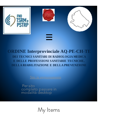
ORDINE
Interprovinciale AQ-PE-CH-TE
DEI TECNICI SANITARI DI RADIOLOGIA MEDICA
E DELLE PROFESSIONI SANITARIE TECNICHE,
DELLA RIABILITAZIONE E DELLA PREVENZIONE
Sito in aggiornamento
Per sito
completo passare in
modalità desktop
My Items
I'm a title. ​Click here to edit
me.