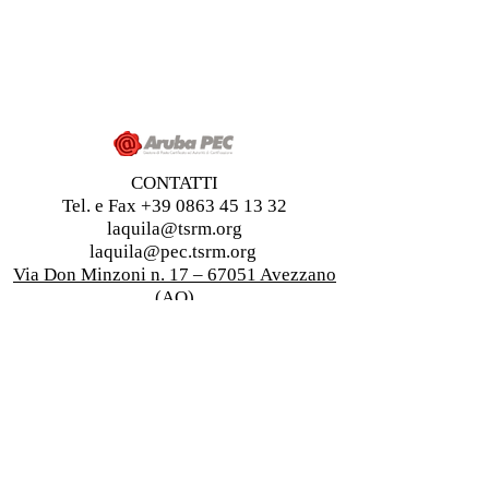
CONTATTI
Tel. e Fax
+39 0863 45 13 32
laquila@tsrm.org
laquila@pec.tsrm.org
Via Don Minzoni n. 17 – 67051 Avezzano
(AQ)
Informativa sulla Privacy
Orario Segreteria
Lunedì-Mercoledì-Venerdì 10:00 - 12:00
Mercoledì 15:00 - 17:00
Ordine dei Tecnici Sanitari di Radiologia Medica e delle
Professioni Sanitarie Tecniche,