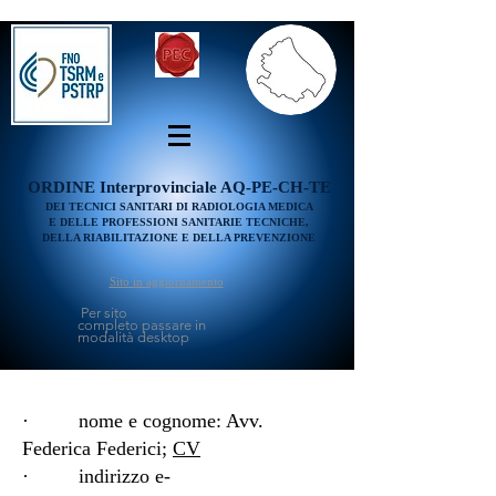
ORDINE
Interprovinciale AQ-PE-CH-TE
DEI TECNICI SANITARI DI RADIOLOGIA MEDICA
E DELLE PROFESSIONI SANITARIE TECNICHE,
DELLA RIABILITAZIONE E DELLA PREVENZIONE
Sito in aggiornamento
Per sito
completo passare in
modalità desktop
· nome e cognome: Avv.
Federica Federici;
CV
· indirizzo e-