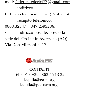
mail:
federicafederici77@gmail.com
;
· indirizzo
PEC:
avvfedericafederici@cnfpec.it
;
· recapito telefonico:
0863.32347
–
347.2593236
;
· indirizzo postale: presso la
sede dell'Ordine in Avezzano (AQ)
Via Don Minzoni n. 17.
CONTATTI
Tel. e Fax
+39 0863 45 13 32
laquila@tsrm.org
laquila@pec.tsrm.org
Via Don Minzoni n. 17 – 67051 Avezzano
(AQ)
Informativa sulla Privacy