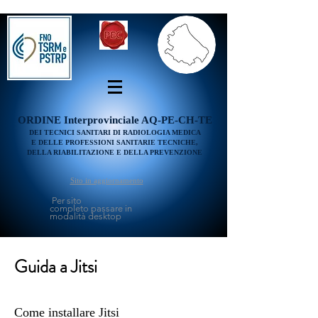
ORDINE
Interprovinciale AQ-PE-CH-TE
DEI TECNICI SANITARI DI RADIOLOGIA MEDICA
E DELLE PROFESSIONI SANITARIE TECNICHE,
DELLA RIABILITAZIONE E DELLA PREVENZIONE
Sito in aggiornamento
Per sito
completo passare in
modalità desktop
Guida a Jitsi
Come installare Jitsi