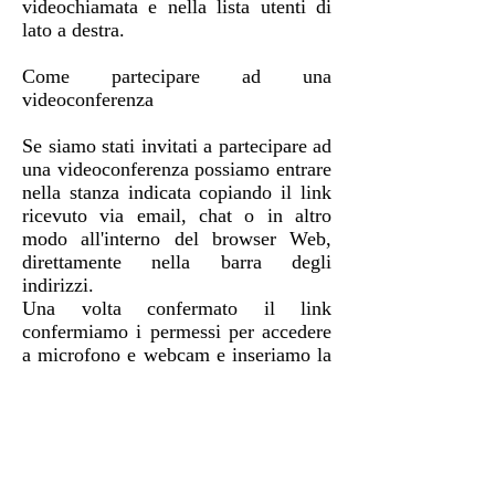
videochiamata e nella lista utenti di
lato a destra.
Come partecipare ad una
videoconferenza
Se siamo stati invitati a partecipare ad
una videoconferenza possiamo entrare
nella stanza indicata copiando il link
ricevuto via email, chat o in altro
modo all'interno del browser Web,
direttamente nella barra degli
indirizzi.
Una volta confermato il link
confermiamo i permessi per accedere
a microfono e webcam e inseriamo la
password d'accesso scelta dall'utente
che ha creato la stanza.
Partecipazione Jitsi
Premiamo infine su OK per
partecipare alla videoconferenza.