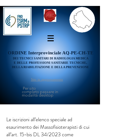
ORDINE
Interprovinciale AQ-PE-CH-TE
DEI TECNICI SANITARI DI RADIOLOGIA MEDICA
E DELLE PROFESSIONI SANITARIE TECNICHE,
DELLA RIABILITAZIONE E DELLA PREVENZIONE
Sito in aggiornamento
Per sito
completo passare in
modalità desktop
Le iscrizioni all’elenco speciale ad
esaurimento dei Massofisioterapisti di cui
all’art. 15-bis DL 34/2023 come