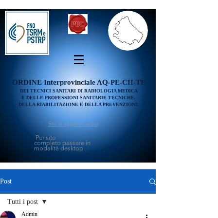
ORDINE
Interprovinciale AQ-PE-CH-TE
DEI TECNICI SANITARI DI RADIOLOGIA MEDICA
E DELLE PROFESSIONI SANITARIE TECNICHE,
DELLA RIABILITAZIONE E DELLA PREVENZIONE
Sito in aggiornamento
Per sito
completo passare in
modalità desktop
Post
Tutti i post
Admin