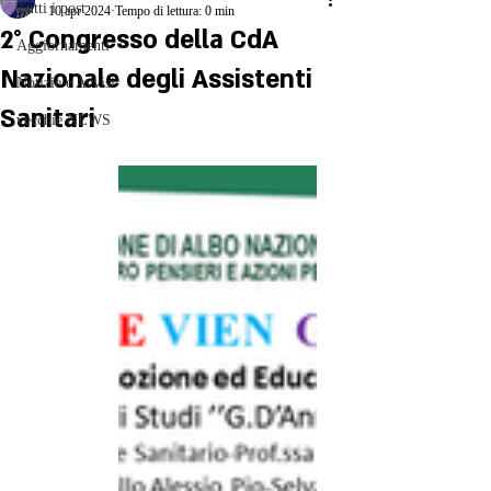
Tutti i post
10 apr 2024
Tempo di lettura: 0 min
2° Congresso della CdA
Aggiornamenti
Nazionale degli Assistenti
Notizie e Avvisi
Sanitari
vecchie NEWS