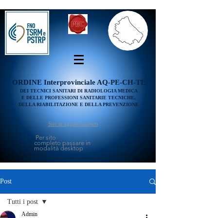
ORDINE
Interprovinciale AQ-PE-CH-TE
DEI TECNICI SANITARI DI RADIOLOGIA MEDICA
E DELLE PROFESSIONI SANITARIE TECNICHE,
DELLA RIABILITAZIONE E DELLA PREVENZIONE
Sito in aggiornamento
Per sito
completo passare in
modalità desktop
Post
Tutti i post
Admin