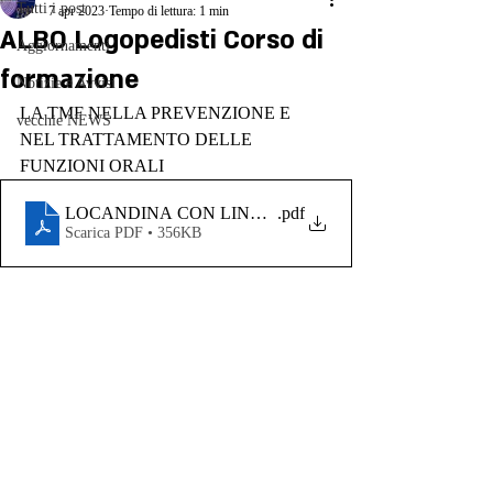
Tutti i post
7 apr 2023
Tempo di lettura: 1 min
ALBO Logopedisti Corso di
Aggiornamenti
formazione
Notizie e Avvisi
LA TMF NELLA PREVENZIONE E 
vecchie NEWS
NEL TRATTAMENTO DELLE 
FUNZIONI ORALI
LOCANDINA CON LINK DI REGISTRAZIONE
.pdf
Scarica PDF • 356KB