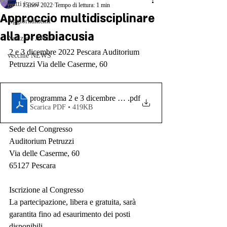
Tutti i post
15 nov 2022
Tempo di lettura: 1 min
Approccio multidisciplinare
Aggiornamenti
alla presbiacusia
Notizie e Avvisi
2 e 3 dicembre 2022 Pescara Auditorium 
vecchie NEWS
Petruzzi Via delle Caserme, 60
programma 2 e 3 dicembre 2022
.pdf
Scarica PDF • 419KB
Sede del Congresso
Auditorium Petruzzi
Via delle Caserme, 60
65127 Pescara
Iscrizione al Congresso
La partecipazione, libera e gratuita, sarà 
garantita fino ad esaurimento dei posti
disponibili.