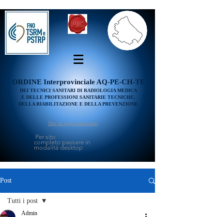
ORDINE
Interprovinciale AQ-PE-CH-TE
DEI TECNICI SANITARI DI RADIOLOGIA MEDICA
E DELLE PROFESSIONI SANITARIE TECNICHE,
DELLA RIABILITAZIONE E DELLA PREVENZIONE
Sito in aggiornamento
Per sito
completo passare in
modalità desktop
Post
Tutti i post
Admin