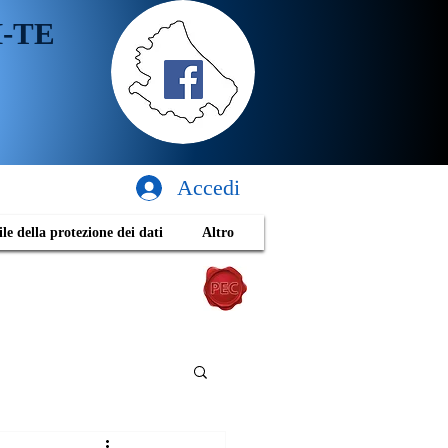
H-TE
Accedi
le della protezione dei dati
Altro