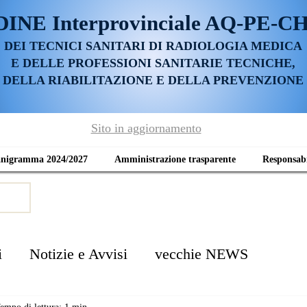
DINE
Interprovinciale AQ-PE-C
DEI TECNICI SANITARI DI RADIOLOGIA MEDICA
E DELLE PROFESSIONI SANITARIE TECNICHE,
DELLA RIABILITAZIONE E DELLA PREVENZIONE
Sito in aggiornamento
anigramma 2024/2027
Amministrazione trasparente
Responsabi
i
Notizie e Avvisi
vecchie NEWS