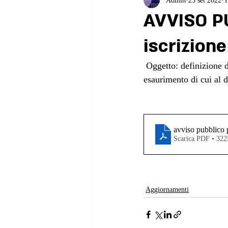
Admin
23 set 2022
T
AVVISO P
iscrizione
 Oggetto: definizione dei procedimenti per la iscrizione agli albi ed agli elenchi speciali ad 
esaurimento di cui al 
avviso pubblico 
Scarica PDF • 32
Aggiornamenti