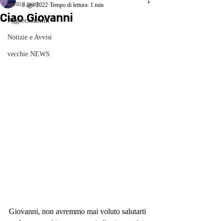
Tutti i post
8 ago 2022
Tempo di lettura: 1 min
Ciao Giovanni
Aggiornamenti
Notizie e Avvisi
vecchie NEWS
Giovanni, non avremmo mai voluto salutarti 