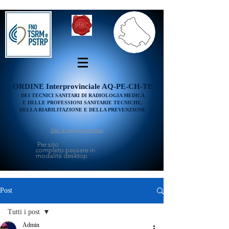
ORDINE
Interprovinciale AQ-PE-CH-TE
DEI TECNICI SANITARI DI RADIOLOGIA MEDICA
E DELLE PROFESSIONI SANITARIE TECNICHE,
DELLA RIABILITAZIONE E DELLA PREVENZIONE
Sito in aggiornamento
Per sito
completo passare in
modalità desktop
Post
Tutti i post
Admin