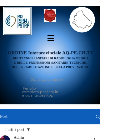
ORDINE
Interprovinciale AQ-PE-CH-TE
DEI TECNICI SANITARI DI RADIOLOGIA MEDICA
E DELLE PROFESSIONI SANITARIE TECNICHE,
DELLA RIABILITAZIONE E DELLA PREVENZIONE
Sito in aggiornamento
Per sito
completo passare in
modalità desktop
Post
Tutti i post
Admin