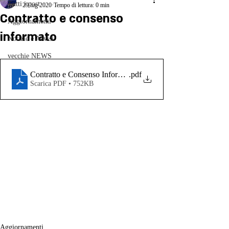
Tutti i post
29 lug 2020
Tempo di lettura: 0 min
Contratto e consenso
Aggiornamenti
informato
Notizie e Avvisi
vecchie NEWS
Contratto e Consenso Informato
.pdf
Scarica PDF • 752KB
Aggiornamenti