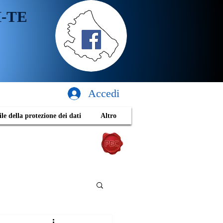
H-TE
Accedi
le della protezione dei dati
Altro