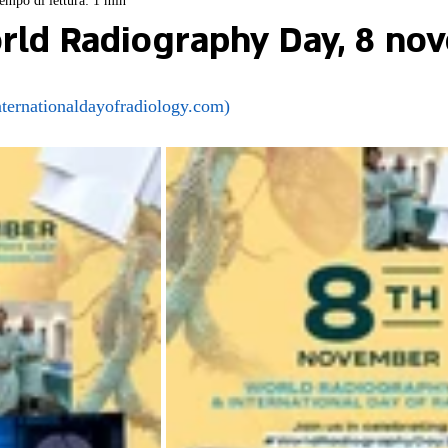
empo di lettura: 1 min
ld Radiography Day, 8 no
ernationaldayofradiology.com)