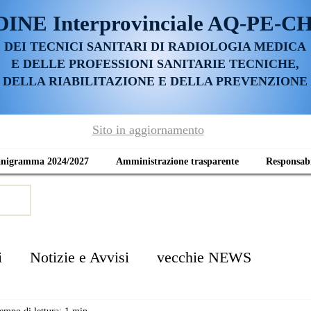
DINE
Interprovinciale AQ-PE-C
DEI TECNICI SANITARI DI RADIOLOGIA MEDICA
E DELLE PROFESSIONI SANITARIE TECNICHE,
DELLA RIABILITAZIONE E DELLA PREVENZIONE
Sito in aggiornamento
anigramma 2024/2027
Amministrazione trasparente
Responsabi
i
Notizie e Avvisi
vecchie NEWS