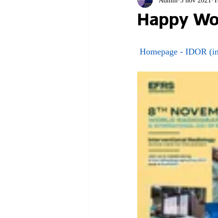
Admin
3 nov 2021
T
Happy Wor
Homepage - IDOR (int