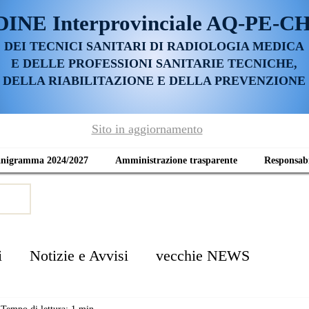
DINE
Interprovinciale AQ-PE-C
DEI TECNICI SANITARI DI RADIOLOGIA MEDICA
E DELLE PROFESSIONI SANITARIE TECNICHE,
DELLA RIABILITAZIONE E DELLA PREVENZIONE
Sito in aggiornamento
anigramma 2024/2027
Amministrazione trasparente
Responsabi
i
Notizie e Avvisi
vecchie NEWS