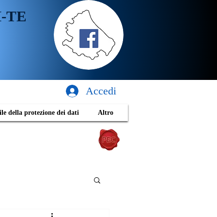
H-TE
Accedi
le della protezione dei dati
Altro