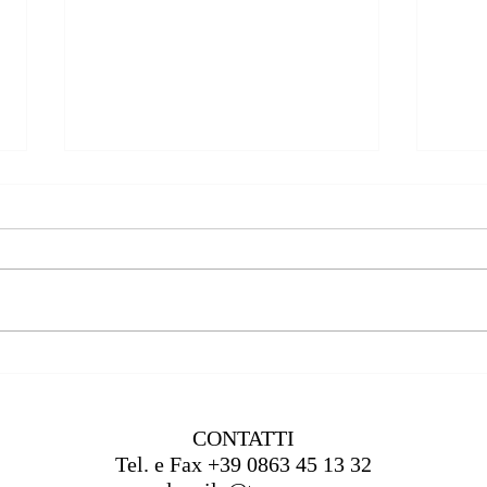
La mia visione dell'Ortottica
L’Alb
Prev
CONTATTI
Tel. e Fax +39 0863 45 13 32